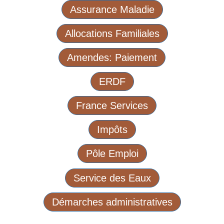
Assurance Maladie
Allocations Familiales
Amendes: Paiement
ERDF
France Services
Impôts
Pôle Emploi
Service des Eaux
Démarches administratives